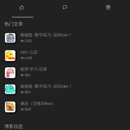
热
最
随
门
新
机
热门文章
文
评
文
章
论
章
敲键盘--数字练习--达到210+！
浏
25932
览
次
2023--心定
数:
浏
10496
览
次
梳理-学习-记录
数:
浏
9974
览
次
敲键盘--数字练习--达到190+！
数:
浏
8645
览
次
缘起（迁移自Hexo）
数:
浏
8548
览
次
数:
博客信息