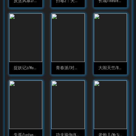
反贪风暴2/S風暴/Z风暴2/SStorm[可播放]
扫毒2：天地对决/掃毒2：天地對決/扫毒2天地对决/TheWhiteStorm2:DrugLords[可播放]
长城/TheGreatWall/万里长城[可播放]
捉妖记2/MonsterHunt2[可播放]
青春派/对你说/不需要初恋的夏天[可播放]
大闹天竺/BuddiesinIndia[可播放]
失孤/LostandLove[可播放]
功夫瑜伽/KungFuYoga[可播放]
老炮儿/Mr.Six/FadingWave