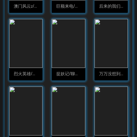
澳门风云2/賭城風雲II/TheManFromMacau2/FromVegastoMacau2[可播放]
巨额来电/猜猜我是谁/反诈风暴[可播放]
后来的我们/UsandThem[可播放]
烈火英雄/烈火·英雄/惊天大爆炸[可播放]
捉妖记/聊斋之宅妖/聊斋之捉妖记[可播放]
万万没想到/万万没想到：西游篇/万万没想到电影版[可播放]