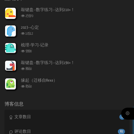
文
评
文
章
论
章
敲键盘--数字练习--达到210+！
浏
25970
览
次
2023--心定
数:
浏
10512
览
次
梳理-学习-记录
数:
浏
9990
览
次
敲键盘--数字练习--达到190+！
数:
浏
8660
览
次
缘起（迁移自Hexo）
数:
浏
8560
览
次
数:
博客信息
文章数目
8
评论数目
82