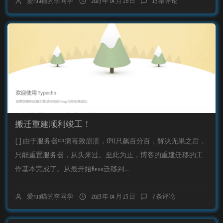
爱rua猫的李同学
2023 年 04 月 16 日
15 条评论
搬迁重建顺利竣工！
[ ] 由于服务器中病毒致崩溃，CPU只飙百分百，解决无果之后，
只能重置服务器，从头来过。至此为止，博客的重建迁移的工
作基本完成了。从最开始Hexo迁移到...
爱rua猫的李同学
2023 年 04 月 15 日
7 条评论