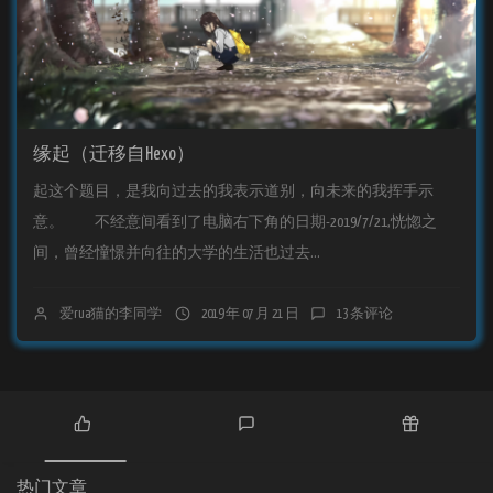
缘起（迁移自Hexo）
起这个题目，是我向过去的我表示道别，向未来的我挥手示
意。 不经意间看到了电脑右下角的日期-2019/7/21,恍惚之
间，曾经憧憬并向往的大学的生活也过去...
爱rua猫的李同学
2019 年 07 月 21 日
13 条评论
热
最
随
门
新
机
热门文章