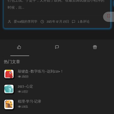
打包上线。于是乎，又开始了鼓捣。 在最后调试微信小程序的
时候，出...
爱rua猫的李同学
2025 年 07 月 19 日
1 条评论
热
最
随
门
新
机
热门文章
文
评
文
章
论
章
敲键盘--数字练习--达到210+！
浏
26059
览
次
2023--心定
数:
浏
10557
览
次
梳理-学习-记录
数:
浏
10031
览