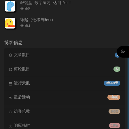
次
敲键盘--数字练习--达到190+！
数:
浏
8693
览
次
缘起（迁移自Hexo）
数:
浏
8611
览
次
数:
博客信息
文章数目
8
评论数目
82
运行天数
3年124天
最后活动
1 年前
访客总数
80,561
响应耗时
148ms